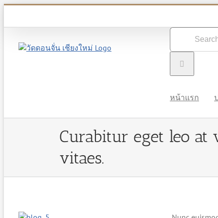
Skip
to
content
Search
for:
หน้าแรก
ป
Curabitur eget leo at 
vitaes.
Nunc euismod 