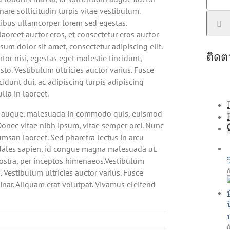
for:
rnare sollicitudin turpis vitae vestibulum.
cibus ullamcorper lorem sed egestas.
aoreet auctor eros, et consectetur eros auctor
sum dolor sit amet, consectetur adipiscing elit.
ติดต
tor nisi, egestas eget molestie tincidunt,
to. Vestibulum ultricies auctor varius. Fusce
idunt dui, ac adipiscing turpis adipiscing
lla in laoreet.
i augue, malesuada in commodo quis, euismod
 Donec vitae nibh ipsum, vitae semper orci. Nunc
cumsan laoreet. Sed pharetra lectus in arcu
odales sapien, id congue magna malesuada ut.
 nostra, per inceptos himenaeos.Vestibulum
ก
. Vestibulum ultricies auctor varius. Fusce
vinar. Aliquam erat volutpat. Vivamus eleifend
ก