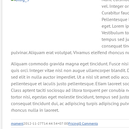
vel. Integer o
Curabitur fau
Pellentesque l
eget. Lorem ip
Vestibulum tor
tempus sed jus
consequat tinc
pulvinar. Aliquam erat volutpat. Vivamus eleifend rhoncus nu
Aliquam commodo gravida magna eget tincidunt. Fusce nis
quis orci. Integer vitae nisl non augue ullamcorper blandit.
sed elit in nulla auctor imperdiet. Ut a nisl sit amet odio ac
pellentesque et iaculis justo pellentesque. Etiam laoreet s
Class aptent taciti sociosqu ad litora torquent per conubia
tortor nisi, egestas eget molestie tincidunt, tempus sed justo
consequat tincidunt dui, ac adipiscing turpis adipiscing pul
rhoncus nulla in laoreet.
moment
2012-11-27T14:44:54+07:00
Pricing
|
0 Comments