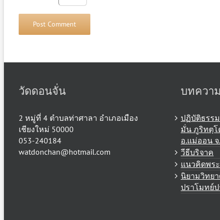
วัดดอนจั่น
บทความล
2 หมู่ที่ 4 ตำบลท่าศาลา อำเภอเมือง
ปฏิบัติธรร
เชียงใหม่ 50000
มั่น ภูริท
053-240184
อ.แม่ออน จ.
watdonchan@hotmail.com
วีธีบริจาค
แนวคิดพระ
นิยามวิทยา
ปราโมทย์ป